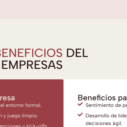
BENEFICIOS
DEL
 EMPRESAS
resa
Beneficios pa
el entorno formal.
Sentimiento de p
n y juego limpio.
Desarrollo de lid
decisiones ágil.
enciones y kick-offs.