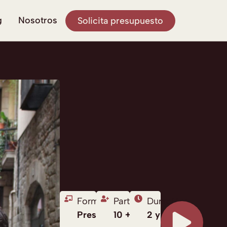
g
Nosotros
Solicita presupuesto
Formato:
Participantes:
Duración:
Presencial
10 +
2 y 3h