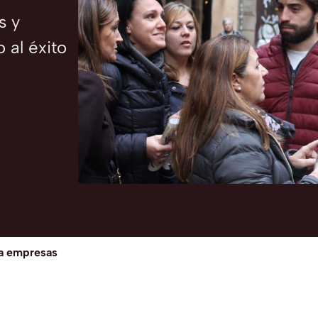
s y
 al éxito
a empresas