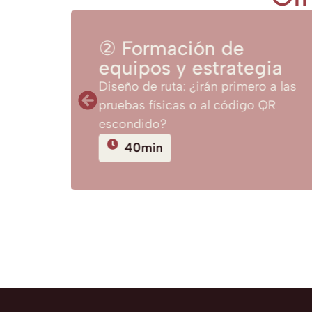
to
② Formación de
equipos y estrategia
trega
Diseño de ruta: ¿irán primero a las
pruebas físicas o al código QR
escondido?
40min