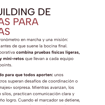
ILDING DE
AS PARA
AS
ronómetro en marcha y una misión:
 antes de que suene la bocina final.
porativa
combina pruebas físicas ligeras,
 y mini-retos
que llevan a cada equipo
points.
do para que todos aporten:
unos
tros superan desafíos de coordinación o
ajes» sorpresa. Mientras avanzan, los
 silos, practican comunicación clara y
ño logro. Cuando el marcador se detiene,