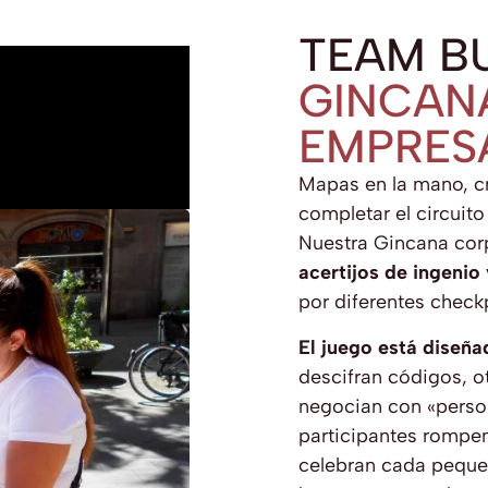
TEAM BU
GINCAN
EMPRES
Mapas en la mano, c
completar el circuito
Nuestra Gincana cor
acertijos de ingenio
por diferentes check
El juego está diseña
descifran códigos, o
negocian con «person
participantes rompen
celebran cada peque